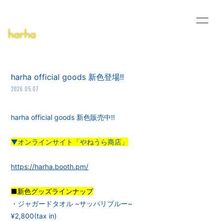
HOME
INFORMATION
SCHEDULE
PROFILE
harha official goods 新色登場!!
2026.05.07
MUSIC VIDEO
DISCOGRAPHY
PODCAST
DEMO
harha official goods 新色販売中!!
BLOG
CONTACT
▼オンラインサイト「やねうら商店」
https://harha.booth.pm/
■新色グッズラインナップ
・ジャガードタオル ~サッパリブルー~
無料会員登録
ログイン
¥2,800(tax in)