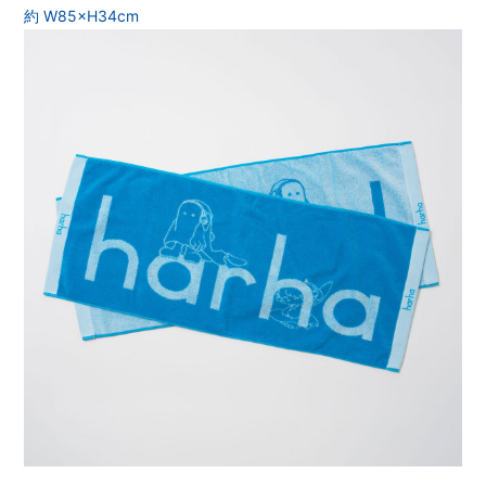
約 W85×H34cm