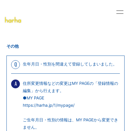
HOME
INFORMATION
SCHEDULE
PROFILE
その他
MUSIC VIDEO
DISCOGRAPHY
Q
生年月日・性別を間違えて登録してしまいました。
PODCAST
DEMO
BLOG
CONTACT
A
住所変更情報などの変更はMY PAGEの「登録情報の
編集」から行えます。
●MY PAGE
https://harha.jp/1/mypage/
ご生年月日・性別の情報は、MY PAGEから変更でき
無料会員登録
ログイン
ません。