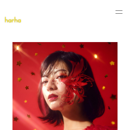
HOME
INFORMATION
SCHEDULE
PROFILE
MUSIC VIDEO
DISCOGRAPHY
PODCAST
DEMO
BLOG
CONTACT
無料会員登録
ログイン