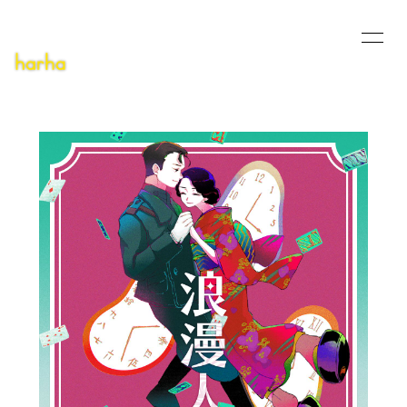
HOME
INFORMATION
SCHEDULE
PROFILE
MUSIC VIDEO
DISCOGRAPHY
PODCAST
DEMO
BLOG
CONTACT
無料会員登録
ログイン