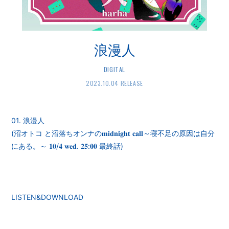
浪漫人
DIGITAL
2023.10.04 RELEASE
01. 浪漫人
(沼オトコ と沼落ちオンナの𝐦𝐢𝐝𝐧𝐢𝐠𝐡𝐭 𝐜𝐚𝐥𝐥～寝不足の原因は自分
にある。～ 𝟏𝟎/𝟒 𝐰𝐞𝐝. 𝟐𝟓:𝟎𝟎 最終話)
LISTEN&DOWNLOAD